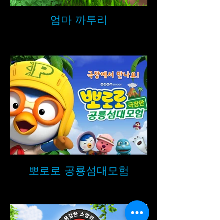
엄마 까투리
뽀로로 공룡섬대모험