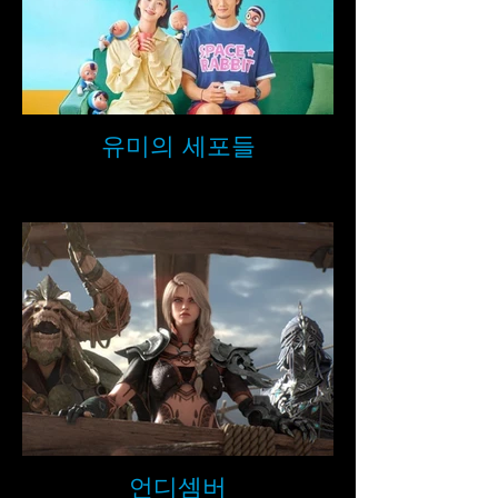
유미의 세포들
언디셈버